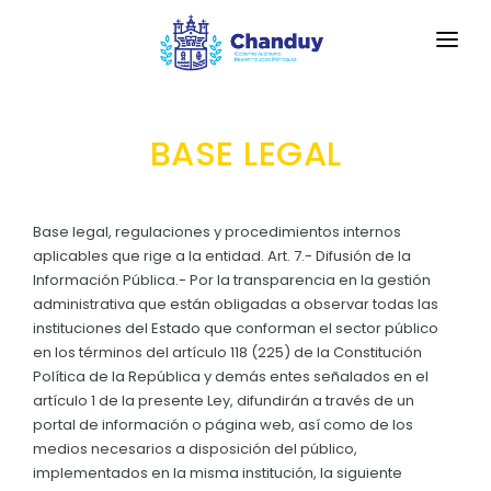
INICIO
BASE LEGAL
LA PARROQUIA
RESEÑA HISTÓRICA
GAD
Base legal, regulaciones y procedimientos internos
Historia Antigua
aplicables que rige a la entidad. Art. 7.- Difusión de la
TRANSPARENCIA
Información Pública.- Por la transparencia en la gestión
Historia Actual
administrativa que están obligadas a observar todas las
GESTIÓN Y PRESUPUESTO
instituciones del Estado que conforman el sector público
Bandera de la Parroquia Chanduy
en los términos del artículo 118 (225) de la Constitución
GESTIÓN INSTITUCIONAL
MECANISMOS DE PARTICIPACIÓN
Escudo de la Parroquia Chanduy
Política de la República y demás entes señalados en el
Sesiones Ordinarias
artículo 1 de la presente Ley, difundirán a través de un
TURISMO
Himno a la Parroquia Chanduy
CIUDADANÍA ACTIVA
portal de información o página web, así como de los
Sesiones Extraordinarias
medios necesarios a disposición del público,
GEOGRAFÍA
Solicitud de acceso información pública
implementados en la misma institución, la siguiente
Resoluciones
NEW