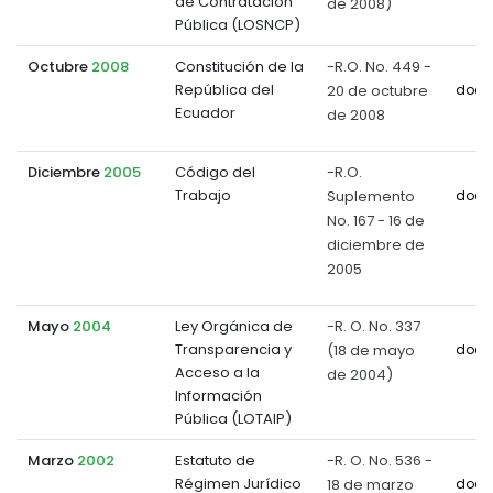
de Contratación
de 2008)
Pública (LOSNCP)
Octubre
2008
Constitución de la
-R.O. No. 449 -
República del
20 de octubre
docu
Ecuador
de 2008
Diciembre
2005
Código del
-R.O.
Trabajo
Suplemento
docu
No. 167 - 16 de
diciembre de
2005
Mayo
2004
Ley Orgánica de
-R. O. No. 337
Transparencia y
(18 de mayo
docu
Acceso a la
de 2004)
Información
Pública (LOTAIP)
Marzo
2002
Estatuto de
-R. O. No. 536 -
Régimen Jurídico
18 de marzo
docu