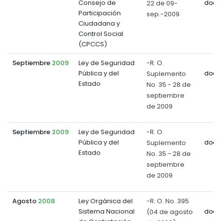
Consejo de
22 de 09-
docu
Participación
sep.-2009
Ciudadana y
Control Social
(CPCCS)
Septiembre
2009
Ley de Seguridad
-R. O.
Pública y del
Suplemento
docu
Estado
No. 35 - 28 de
septiembre
de 2009
Septiembre
2009
Ley de Seguridad
-R. O.
Pública y del
Suplemento
docu
Estado
No. 35 - 28 de
septiembre
de 2009
Agosto
2008
Ley Orgánica del
-R. O. No. 395
Sistema Nacional
(04 de agosto
docu