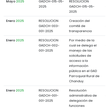
Mayo
2025
GADCH-015-05-
RESOLUCIÓN
2025
GADCH-015-05-
d
2025
Enero
2025
RESOLUCION
Creación del
GADCH-003-
comité de
d
001-2025
transparencia
Enero
2025
RESOLUCION
Por medio de la
GADCH-002-
cual se delega el
d
001-2025
manejo de las
solicitudes de
acceso a la
información
pública en el GAD
Parroquial Rural de
Chanduy.
Enero
2025
RESOLUCION
Resolución
GADCH-001-
administrativa de
d
001-2025
delegación de
funciones