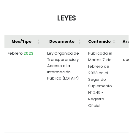
LEYES
Mes/Tipo
Documento
Contenido
Arch
Febrero
2023
Ley Orgánica de
Publicada el
Transparencia y
Martes 7 de
docu
Acceso a la
febrero de
Información
2023 en el
Pública (LOTAIP)
Segundo
Suplemento
Nº 245 -
Registro
Oficial