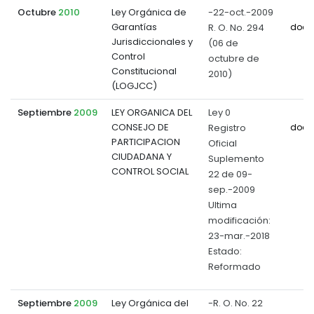
Octubre
2010
Ley Orgánica de
-22-oct.-2009
Garantías
R. O. No. 294
docu
Jurisdiccionales y
(06 de
Control
octubre de
Constitucional
2010)
(LOGJCC)
Septiembre
2009
LEY ORGANICA DEL
Ley 0
CONSEJO DE
Registro
docu
PARTICIPACION
Oficial
CIUDADANA Y
Suplemento
CONTROL SOCIAL
22 de 09-
sep.-2009
Ultima
modificación:
23-mar.-2018
Estado:
Reformado
Septiembre
2009
Ley Orgánica del
-R. O. No. 22