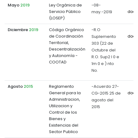
Mayo
2019
Ley Orgánica de
-08-
Servicio Público
may.-2019
docu
(LOSEP)
Diciembre
2019
Código Orgánico
-R.O
de Coordinación
Suplemento
docu
Territorial,
303 (22 de
Descentralización
Octubre del
y Autonomía -
R.O. Sup2 l 0 e
COOTAD
1m 0 e ) nto
No.
Agosto
2015
Reglamento
-Acuerdo 27-
General para la
CG-2015 25 de
docu
Administracion,
agosto del
Utilizacion y
2015
Control de los
Bienes y
Existencias del
Sector Publico