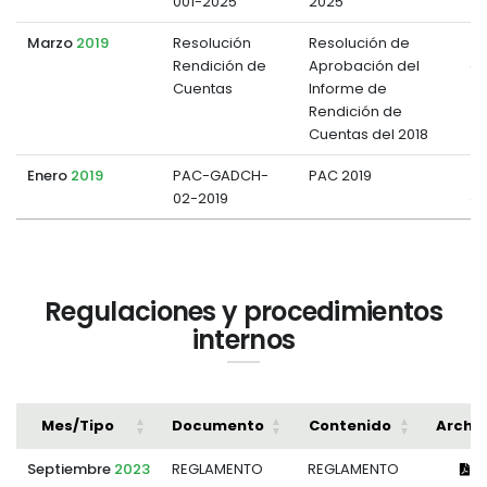
001-2025
2025
Marzo
2019
Resolución
Resolución de
Rendición de
Aprobación del
d
Cuentas
Informe de
Rendición de
Cuentas del 2018
Enero
2019
PAC-GADCH-
PAC 2019
02-2019
d
Regulaciones y procedimientos
internos
Mes/Tipo
Documento
Contenido
Archi
Septiembre
2023
REGLAMENTO
REGLAMENTO
Ve