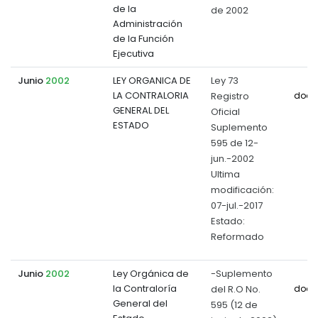
de la
de 2002
Administración
de la Función
Ejecutiva
Junio
2002
LEY ORGANICA DE
Ley 73
LA CONTRALORIA
Registro
docu
GENERAL DEL
Oficial
ESTADO
Suplemento
595 de 12-
jun.-2002
Ultima
modificación:
07-jul.-2017
Estado:
Reformado
Junio
2002
Ley Orgánica de
-Suplemento
la Contraloría
del R.O No.
docu
General del
595 (12 de