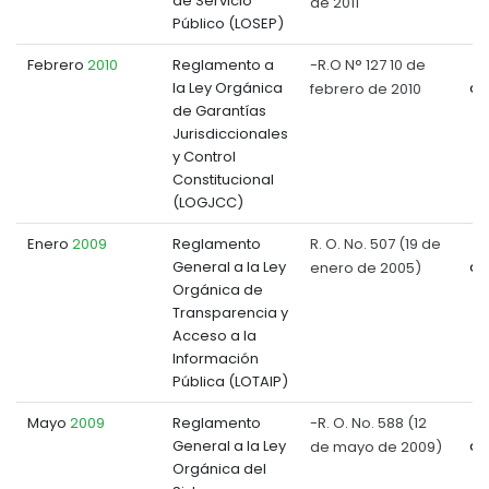
de Servicio
de 2011
Público (LOSEP)
Febrero
2010
Reglamento a
-R.O N° 127 10 de
la Ley Orgánica
febrero de 2010
do
de Garantías
Jurisdiccionales
y Control
Constitucional
(LOGJCC)
Enero
2009
Reglamento
R. O. No. 507 (19 de
General a la Ley
enero de 2005)
do
Orgánica de
Transparencia y
Acceso a la
Información
Pública (LOTAIP)
Mayo
2009
Reglamento
-R. O. No. 588 (12
General a la Ley
de mayo de 2009)
do
Orgánica del