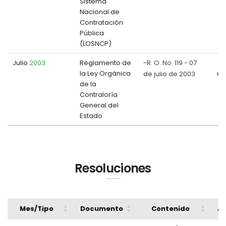
Sistema
Nacional de
Contratación
Pública
(LOSNCP)
Julio
2003
Reglamento de
-R. O. No. 119 - 07
la Ley Orgánica
de julio de 2003
do
de la
Contraloría
General del
Estado
Resoluciones
Mes/Tipo
Documento
Contenido
Ar