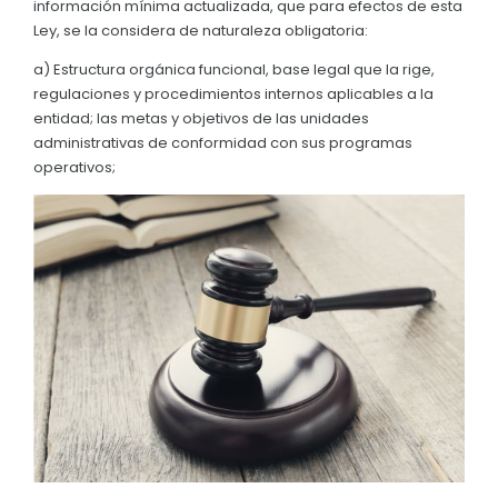
Ubicación
información mínima actualizada, que para efectos de esta
Instancia de Participación Ciudadana
Convocatorias
Ley, se la considera de naturaleza obligatoria:
Clima
Cabildo Popular
GESTIÓN ADMINISTRATIVA
a) Estructura orgánica funcional, base legal que la rige,
Fauna y Flora Parroquia Chanduy
Consejo de Planificación Local
regulaciones y procedimientos internos aplicables a la
Plan de desarrollo y Ordenamiento Territorial - PD
entidad; las metas y objetivos de las unidades
PRESIDENTES Y SU GESTIÓN
Audiencias públicas
administrativas de conformidad con sus programas
Plan Anual Contratación - PAC
operativos;
JOSE GARCÍA JAIME
Consejo Consultivo
Plan Operativo Anual - POA
EFRAÍN REYES PIZARRO
Otras entidades
Convenios Institucionales
MANUELA DE JESÚS TORRES ASENCIO
PRESUPUESTO: EJECUCIÓN Y REPORTES
ANA RITA VILLÓN RAMÍREZ
Cédulas presupuestarias y balances
JUANITO HERNAN APOLINARIO ALFONSO
Procesos de contratación
Ejecución Presupuestaria
Obras y proyectos