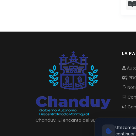
LA P
Auto
PD
Noti
Com
Con
Chanduy, ¡El encanto del Sur!
Utilizamo
continua