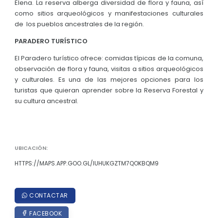
Ubicación
Elena. La reserva alberga diversidad de flora y fauna, así
Instancia de Participación Ciudadana
Convocatorias
como sitios arqueológicos y manifestaciones culturales
Clima
Cabildo Popular
de los pueblos ancestrales de la región.
GESTIÓN ADMINISTRATIVA
Fauna y Flora Parroquia Chanduy
Consejo de Planificación Local
PARADERO TURÍSTICO
Plan de desarrollo y Ordenamiento Territorial - PD
PRESIDENTES Y SU GESTIÓN
Audiencias públicas
El Paradero turístico ofrece: comidas típicas de la comuna,
Plan Anual Contratación - PAC
observación de flora y fauna, visitas a sitios arqueológicos
JOSE GARCÍA JAIME
Consejo Consultivo
y culturales. Es una de las mejores opciones para los
Plan Operativo Anual - POA
turistas que quieran aprender sobre la Reserva Forestal y
EFRAÍN REYES PIZARRO
Otras entidades
su cultura ancestral.
Convenios Institucionales
MANUELA DE JESÚS TORRES ASENCIO
PRESUPUESTO: EJECUCIÓN Y REPORTES
ANA RITA VILLÓN RAMÍREZ
Cédulas presupuestarias y balances
JUANITO HERNAN APOLINARIO ALFONSO
UBICACIÓN:
Procesos de contratación
HTTPS://MAPS.APP.GOO.GL/IUHUKGZTM7QOKBQM9
Ejecución Presupuestaria
Obras y proyectos
CONTACTAR
FACEBOOK