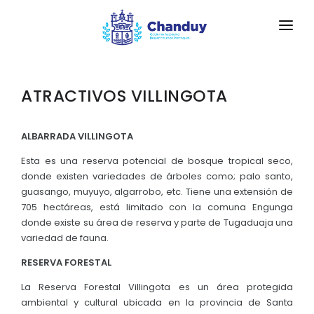
INICIO
ATRACTIVOS VILLINGOTA
LA PARROQUIA
RESEÑA HISTÓRICA
GAD
ALBARRADA VILLINGOTA
Historia Antigua
Esta es una reserva potencial de bosque tropical seco,
TRANSPARENCIA
donde existen variedades de árboles como; palo santo,
Historia Actual
guasango, muyuyo, algarrobo, etc. Tiene una extensión de
GESTIÓN Y PRESUPUESTO
705 hectáreas, está limitado con la comuna Engunga
Bandera de la Parroquia Chanduy
donde existe su área de reserva y parte de Tugaduaja una
GESTIÓN INSTITUCIONAL
MECANISMOS DE PARTICIPACIÓN
Escudo de la Parroquia Chanduy
variedad de fauna.
Sesiones Ordinarias
TURISMO
Himno a la Parroquia Chanduy
RESERVA FORESTAL
CIUDADANÍA ACTIVA
Sesiones Extraordinarias
La Reserva Forestal Villingota es un área protegida
GEOGRAFÍA
Solicitud de acceso información pública
ambiental y cultural ubicada en la provincia de Santa
Resoluciones
NEW