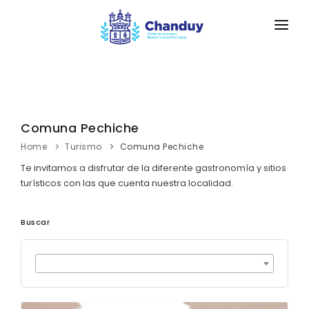
INICIO
LA PARROQUIA
Comuna Pechiche
RESEÑA HISTÓRICA
GAD
Home
Turismo
Comuna Pechiche
Historia Antigua
TRANSPARENCIA
Te invitamos a disfrutar de la diferente gastronomía y sitios
Historia Actual
turísticos con las que cuenta nuestra localidad.
GESTIÓN Y PRESUPUESTO
Bandera de la Parroquia Chanduy
Buscar
GESTIÓN INSTITUCIONAL
MECANISMOS DE PARTICIPACIÓN
Escudo de la Parroquia Chanduy
Sesiones Ordinarias
TURISMO
Himno a la Parroquia Chanduy
CIUDADANÍA ACTIVA
Sesiones Extraordinarias
GEOGRAFÍA
Solicitud de acceso información pública
Resoluciones
NEW