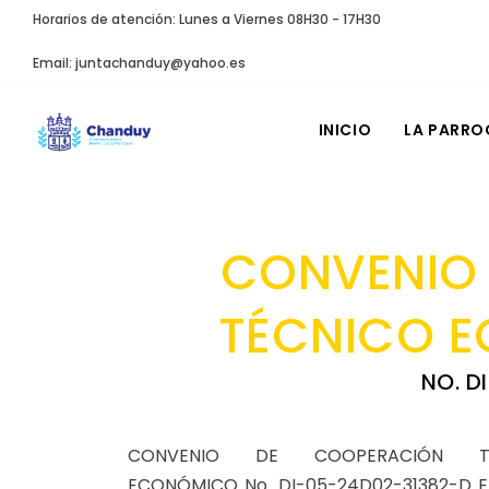
Horarios de atención: Lunes a Viernes 08H30 - 17H30
Email: juntachanduy@yahoo.es
INICIO
LA PARRO
CONVENIO
TÉCNICO E
NO. D
CONVENIO DE COOPERACIÓN TÉ
ECONÓMICO No. DI-05-24D02-31382-D E