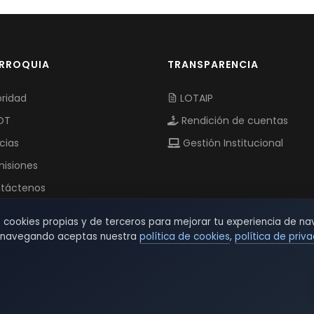
ARROQUIA
TRANSPARENCIA
ridad
LOTAIP
OT
Rendición de cuentas
cias
Gestión Institucional
isiones
táctenos
s cookies propias y de terceros para mejorar tu experiencia de na
r navegando aceptas nuestra
política de cookies
,
política de priv
© 2026 TSW - TecnoServiWeb. All Rights Reserved.