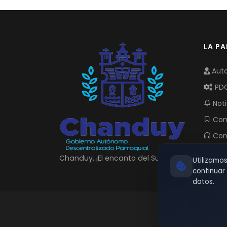
LA P
Auto
PD
Noti
Com
Con
Chanduy, ¡El encanto del Sur!
Utilizamo
continua
datos.