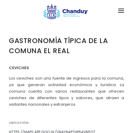
INICIO
GASTRONOMÍA TÍPICA DE LA
LA PARROQUIA
COMUNA EL REAL
RESEÑA HISTÓRICA
GAD
Historia Antigua
CEVICHES
TRANSPARENCIA
Los ceviches son una fuente de ingresos para la comuna,
Historia Actual
GESTIÓN Y PRESUPUESTO
ya que generan actividad económica y turistica. La
Bandera de la Parroquia Chanduy
comuna cuenta con varios restaurantes que ofrecen
GESTIÓN INSTITUCIONAL
MECANISMOS DE PARTICIPACIÓN
ceviches de diferentes tipos y sabores, que atraen a
Escudo de la Parroquia Chanduy
visitantes nacionales y extranjeros.
Sesiones Ordinarias
TURISMO
Himno a la Parroquia Chanduy
CIUDADANÍA ACTIVA
Sesiones Extraordinarias
GEOGRAFÍA
UBICACIÓN:
Solicitud de acceso información pública
Resoluciones
NEW
HTTPS://MAPS.APP.GOO.GL/VNAYN4P7HP64VN5O7