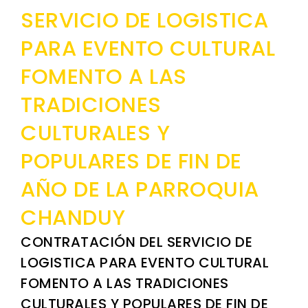
Ubicación
Instancia de Participación Ciudadana
SERVICIO DE LOGISTICA
Convocatorias
Clima
Cabildo Popular
PARA EVENTO CULTURAL
GESTIÓN ADMINISTRATIVA
Fauna y Flora Parroquia Chanduy
Consejo de Planificación Local
FOMENTO A LAS
Plan de desarrollo y Ordenamiento Territorial - PD
PRESIDENTES Y SU GESTIÓN
Audiencias públicas
Plan Anual Contratación - PAC
TRADICIONES
JOSE GARCÍA JAIME
Consejo Consultivo
Plan Operativo Anual - POA
CULTURALES Y
EFRAÍN REYES PIZARRO
Otras entidades
Convenios Institucionales
POPULARES DE FIN DE
MANUELA DE JESÚS TORRES ASENCIO
PRESUPUESTO: EJECUCIÓN Y REPORTES
ANA RITA VILLÓN RAMÍREZ
AÑO DE LA PARROQUIA
Cédulas presupuestarias y balances
JUANITO HERNAN APOLINARIO ALFONSO
CHANDUY
Procesos de contratación
CONTRATACIÓN DEL SERVICIO DE
Ejecución Presupuestaria
LOGISTICA PARA EVENTO CULTURAL
Obras y proyectos
FOMENTO A LAS TRADICIONES
CULTURALES Y POPULARES DE FIN DE